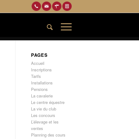
PAGES
Accueil
Inscriptions
Tarifs
Installations
Pensions
La cavalerie
Le centre équestre
La vie du club
Les concours
L’élevage et les
ventes
Planning des cours