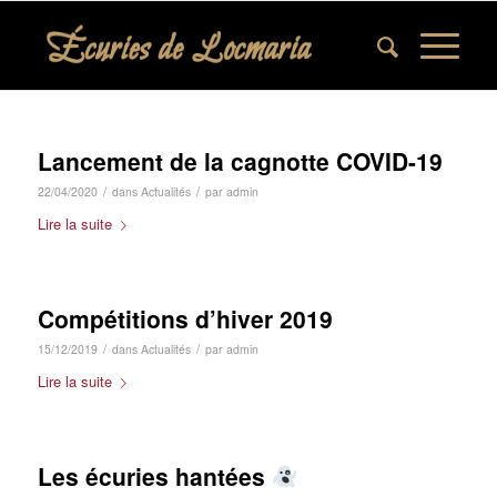
Lancement de la cagnotte COVID-19
/
/
22/04/2020
dans
Actualités
par
admin
Lire la suite
Compétitions d’hiver 2019
/
/
15/12/2019
dans
Actualités
par
admin
Lire la suite
Les écuries hantées