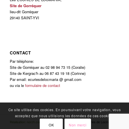
Site de Gorréquer
lieu-dit Gorréquer
29140 SAINT-YVI
CONTACT
Par téléphone:
Site de Gorréquer au 02 98 94 73 15 (Coralie)
Site de Kergrac'h au 06 87 43 19 18 (Corinne)
Par email: ecuriesdelocmaria @ gmail.com
ou via le
formulaire de contact
Ce site utilise des cookies. En poursuivant votre navigation, vous
acceptez que nous utilisions les données de ces cookies.
Réalisation: norzh.com
© Copyright - Écuries de Locmaria
OK
Non merci